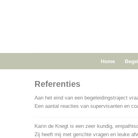
Ga
naar
inhoud
Home
Bege
Referenties
Aan het eind van een begeleidingstraject vra
Een aantal reacties van supervisanten en coa
Karin de Knegt is een zeer kundig, empathis
Zij heeft mij met gerichte vragen en leuke a