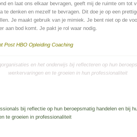
ond en laat ons elkaar bevragen, geeft mij de ruimte om tot 
na te denken en mezelf te bevragen. Dit doe je op een prett
llen. Je maakt gebruik van je mimiek. Je bent niet op de v
der aan bod komt. Je pakt je rol waar nodig.
ent Post HBO Opleiding Coaching
gorganisaties en het onderwijs bij reflecteren op hun beroe
werkervaringen en te groeien in hun professionaliteit
essionals bij reflectie op hun beroepsmatig handelen en bij 
 te groeien in professionaliteit