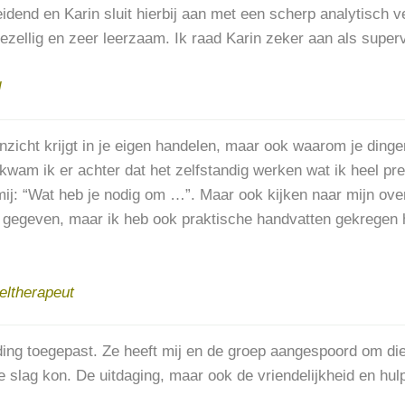
eidend en Karin sluit hierbij aan met een scherp analytisch 
ezellig en zeer leerzaam. Ik raad Karin zeker aan als superv
d
en inzicht krijgt in je eigen handelen, maar ook waarom je di
wam ik er achter dat het zelfstandig werken wat ik heel pret
j: “Wat heb je nodig om …”. Maar ook kijken naar mijn over
elf gegeven, maar ik heb ook praktische handvatten gekregen 
eltherapeut
eiding toegepast. Ze heeft mij en de groep aangespoord om di
slag kon. De uitdaging, maar ook de vriendelijkheid en hulp