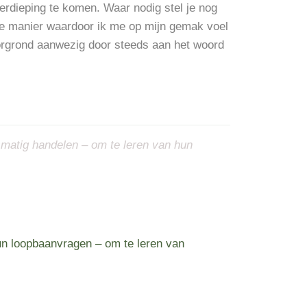
verdieping te komen. Waar nodig stel je nog
ige manier waardoor ik me op mijn gemak voel
oorgrond aanwezig door steeds aan het woord
psmatig handelen – om te leren van hun
hun loopbaanvragen – om te leren van