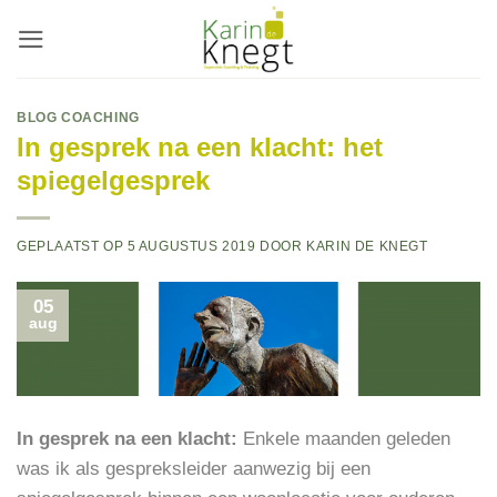
Ga
naar
inhoud
BLOG COACHING
In gesprek na een klacht: het
spiegelgesprek
GEPLAATST OP
5 AUGUSTUS 2019
DOOR
KARIN DE KNEGT
05
aug
In gesprek na een klacht:
Enkele maanden geleden
was ik als gespreksleider aanwezig bij een