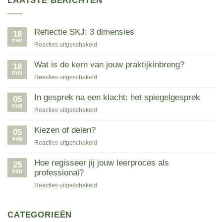
LAATSTE BERICHTEN
Reflectie SKJ: 3 dimensies
18
mei
voor
Reacties uitgeschakeld
Reflectie
SKJ:
Wat is de kern van jouw praktijkinbreng?
18
3
mei
voor
Reacties uitgeschakeld
dimensies
Wat
is
In gesprek na een klacht: het spiegelgesprek
05
de
aug
voor
Reacties uitgeschakeld
kern
In
van
gesprek
Kiezen of delen?
05
jouw
na
aug
voor
Reacties uitgeschakeld
praktijkinbreng?
een
Kiezen
klacht:
of
Hoe regisseer jij jouw leerproces als
25
het
delen?
sep
professional?
spiegelgesprek
voor
Reacties uitgeschakeld
Hoe
regisseer
jij
CATEGORIEËN